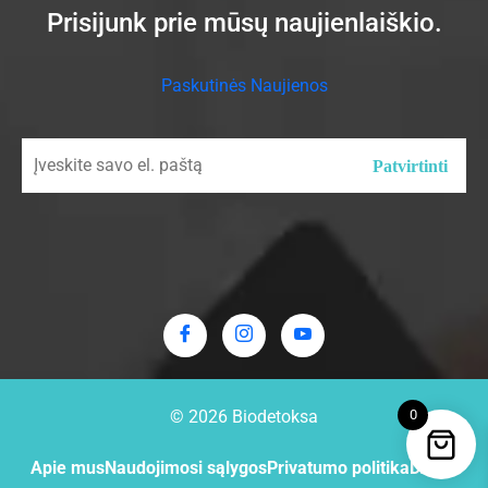
Prisijunk prie mūsų naujienlaiškio.
Paskutinės Naujienos
0
© 2026
Biodetoksa
Apie mus
Naudojimosi sąlygos
Privatumo politika
D.U.K.