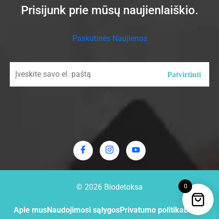
Prisijunk prie mūsų naujienlaiškio.
Paskutinės Naujienos
0
© 2026
Biodetoksa
Apie mus
Naudojimosi sąlygos
Privatumo politika
D.U.K.